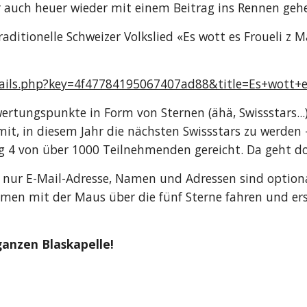
 auch heuer wieder mit einem Beitrag ins Rennen geh
ditionelle Schweizer Volkslied «Es wott es Froueli z Mä
tails.php?key=4f47784195067407ad88&title=Es+wott+es
ertungspunkte in Form von Sternen (ähä, Swissstars...)
t, in diesem Jahr die nächsten Swissstars zu werden - 
g 4 von über 1000 Teilnehmenden gereicht. Da geht d
t nur E-Mail-Adresse, Namen und Adressen sind optional
men mit der Maus über die fünf Sterne fahren und erst 
anzen Blaskapelle!