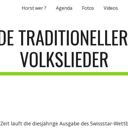
Horst wer ?
Agenda
Fotos
Videos
ip to main content
Skip to navigat
DE TRADITIONELLER
VOLKSLIEDER
Zeit läuft die diesjährige Ausgabe des Swissstar-Wettb